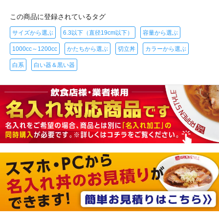
この商品に登録されているタグ
サイズから選ぶ
6.3以下（直径19cm以下）
容量から選ぶ
1000cc～1200cc
かたちから選ぶ
切立丼
カラーから選ぶ
白系
白い器＆黒い器