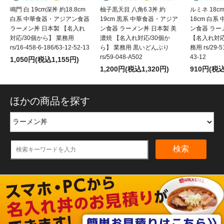
鳴門 白 19cm深丼 約18.8cm
柚子黒天目 八角6.3丼 約
ルミネ 18c
白系 中華食器・アジアン食器
19cm 黒系 中華食器・アジア
18cm 白
ラーメン丼 日本製 【名入れ
ン食器 ラーメン丼 日本製 美
ン食器 ラー
対応/30個から】 業務用
濃焼 【名入れ対応/30個か
【名入れ対応
rs/16-458-6-186/63-12-52-13
ら】 業務用 黒いどんぶり
務用 rs/29-51
rs/59-048-A502
43-12
1,050円(税込1,155円)
1,200円(税込1,320円)
910円(税込
ほかの商品を探す
検索