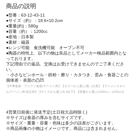
商品の説明
●型番：63-12-43-11
●サイズ（約）：18.6×10.2cm
●重量(約)：580g
●容量（約）：1200cc
●産地：日本製
●素材：磁器
●レンジ可能 食洗機可能 オーブン不可
●陶器の特性上、以下の物は良品としてメーカー検品範囲内とな
っております。
下記理由での返品、交換はお受けできませんのでご了承くださ
い。
・小さなピンホール・鉄粉・擦り・カタつき、歪み・食器ごとの
個体差・表面の凸凹
【中華食器・アジアン食器/ラーメン丼】【カラーから選ぶ/真っ白系】【ラーメンスタイ
ル/ラーメン丼/切立丼】【サイズから選ぶ/6.3以下】【容量から選ぶ/1000cc～1200cc】
4営業日前後に発送予定(土日祝欠品時除く)
※サイズは食器の厚みを含むサイズです。
※サイズ・重量・容量・色味は多少の誤差がございます。
※商品画像の小物はイメージです。商品には含まれません。