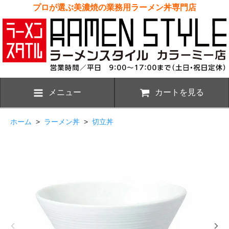
プロが選ぶ美濃焼の業務用ラーメン丼専門店
メニュー
カートを見る
ホーム
>
ラーメン丼
>
切立丼