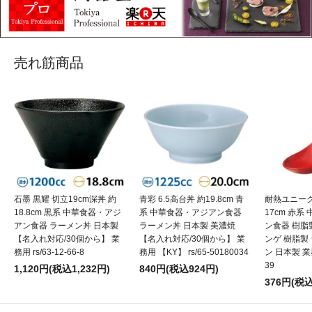
売れ筋商品
石墨 黒耀 切立19cm深丼 約
青彩 6.5高台丼 約19.8cm 青
耐熱ユニーク
18.8cm 黒系 中華食器・アジ
系 中華食器・アジアン食器
17cm 赤
アン食器 ラーメン丼 日本製
ラーメン丼 日本製 美濃焼
ン食器 樹脂
【名入れ対応/30個から】 業
【名入れ対応/30個から】 業
ンゲ 樹脂製
務用 rs/63-12-66-8
務用 【KY】 rs/65-50180034
ン 日本製 業務用
39
1,120円(税込1,232円)
840円(税込924円)
376円(税込