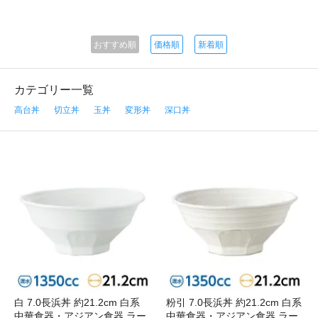
おすすめ順
価格順
新着順
カテゴリー一覧
高台丼
切立丼
玉丼
変形丼
深口丼
白 7.0長浜丼 約21.2cm 白系
粉引 7.0長浜丼 約21.2cm 白系
中華食器・アジアン食器 ラー
中華食器・アジアン食器 ラー