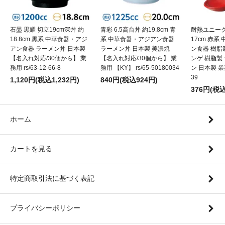
石墨 黒耀 切立19cm深丼 約
青彩 6.5高台丼 約19.8cm 青
耐熱ユニーク
18.8cm 黒系 中華食器・アジ
系 中華食器・アジアン食器
17cm 赤
アン食器 ラーメン丼 日本製
ラーメン丼 日本製 美濃焼
ン食器 樹脂
【名入れ対応/30個から】 業
【名入れ対応/30個から】 業
ンゲ 樹脂製
務用 rs/63-12-66-8
務用 【KY】 rs/65-50180034
ン 日本製 業務用
39
1,120円(税込1,232円)
840円(税込924円)
376円(税込
ホーム
カートを見る
特定商取引法に基づく表記
プライバシーポリシー