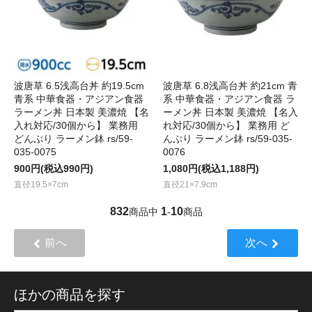
波唐草 6.5浅高台丼 約19.5cm
波唐草 6.8浅高台丼 約21cm 青
青系 中華食器・アジアン食器
系 中華食器・アジアン食器 ラ
ラーメン丼 日本製 美濃焼 【名
ーメン丼 日本製 美濃焼 【名入
入れ対応/30個から】 業務用
れ対応/30個から】 業務用 ど
どんぶり ラーメン鉢 rs/59-
んぶり ラーメン鉢 rs/59-035-
035-0075
0076
900円(税込990円)
1,080円(税込1,188円)
直径19.5×7cm
直径21×7.9cm
832
1
10
商品中
-
商品
前へ
次へ
ほかの商品を探す