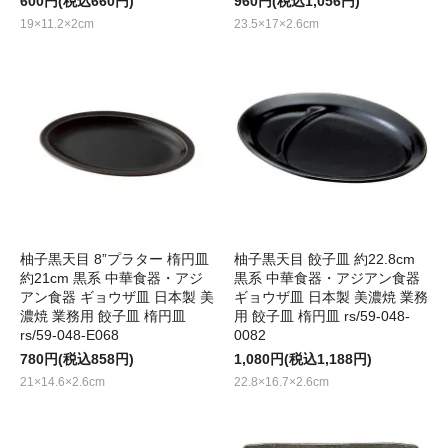
600円(税込660円)
960円(税込1,056円)
19×11.2×2cm
23.5×17×2.6cm
柚子黒天目 8”プラター 楕円皿
柚子黒天目 餃子皿 約22.8cm
約21cm 黒系 中華食器・アジ
黒系 中華食器・アジアン食器
アン食器 ギョウザ皿 日本製 美
ギョウザ皿 日本製 美濃焼 業務
濃焼 業務用 餃子皿 楕円皿
用 餃子皿 楕円皿 rs/59-048-
rs/59-048-E068
0082
780円(税込858円)
1,080円(税込1,188円)
21×14.6×2.6cm
22.8×16.7×2.6cm