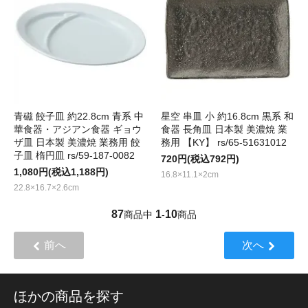
青磁 餃子皿 約22.8cm 青系 中
星空 串皿 小 約16.8cm 黒系 和
華食器・アジアン食器 ギョウ
食器 長角皿 日本製 美濃焼 業
ザ皿 日本製 美濃焼 業務用 餃
務用 【KY】 rs/65-51631012
子皿 楕円皿 rs/59-187-0082
720円(税込792円)
1,080円(税込1,188円)
16.8×11.1×2cm
22.8×16.7×2.6cm
87
1
10
商品中
-
商品
前へ
次へ
ほかの商品を探す