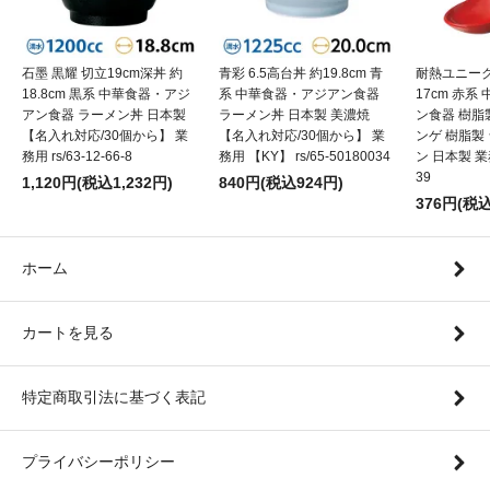
石墨 黒耀 切立19cm深丼 約
青彩 6.5高台丼 約19.8cm 青
耐熱ユニーク
18.8cm 黒系 中華食器・アジ
系 中華食器・アジアン食器
17cm 赤
アン食器 ラーメン丼 日本製
ラーメン丼 日本製 美濃焼
ン食器 樹脂
【名入れ対応/30個から】 業
【名入れ対応/30個から】 業
ンゲ 樹脂製
務用 rs/63-12-66-8
務用 【KY】 rs/65-50180034
ン 日本製 業務用
39
1,120円(税込1,232円)
840円(税込924円)
376円(税込
ホーム
カートを見る
特定商取引法に基づく表記
プライバシーポリシー