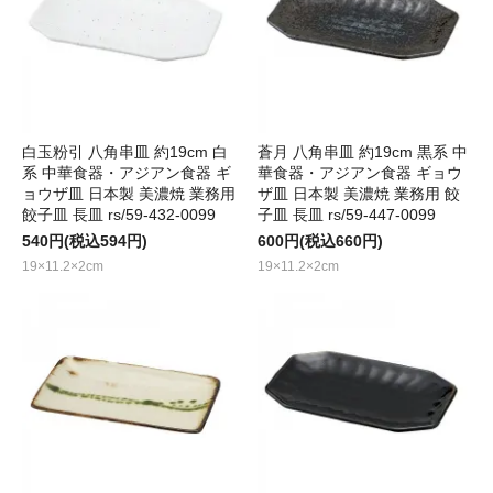
白玉粉引 八角串皿 約19cm 白
蒼月 八角串皿 約19cm 黒系 中
系 中華食器・アジアン食器 ギ
華食器・アジアン食器 ギョウ
ョウザ皿 日本製 美濃焼 業務用
ザ皿 日本製 美濃焼 業務用 餃
餃子皿 長皿 rs/59-432-0099
子皿 長皿 rs/59-447-0099
540円(税込594円)
600円(税込660円)
19×11.2×2cm
19×11.2×2cm