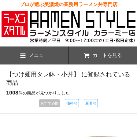
プロが選ぶ美濃焼の業務用ラーメン丼専門店
メニュー
カートを見る
【つけ麺用タレ鉢・小丼】 に登録されている
商品
1008
件の商品が見つかりました
おすすめ順
価格順
新着順