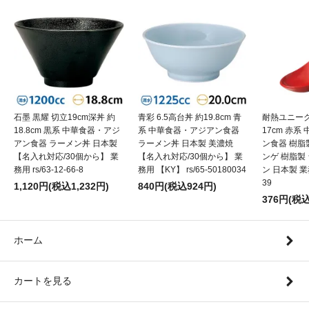
石墨 黒耀 切立19cm深丼 約
青彩 6.5高台丼 約19.8cm 青
耐熱ユニーク
18.8cm 黒系 中華食器・アジ
系 中華食器・アジアン食器
17cm 赤
アン食器 ラーメン丼 日本製
ラーメン丼 日本製 美濃焼
ン食器 樹脂
【名入れ対応/30個から】 業
【名入れ対応/30個から】 業
ンゲ 樹脂製
務用 rs/63-12-66-8
務用 【KY】 rs/65-50180034
ン 日本製 業務用
39
1,120円(税込1,232円)
840円(税込924円)
376円(税込
ホーム
カートを見る