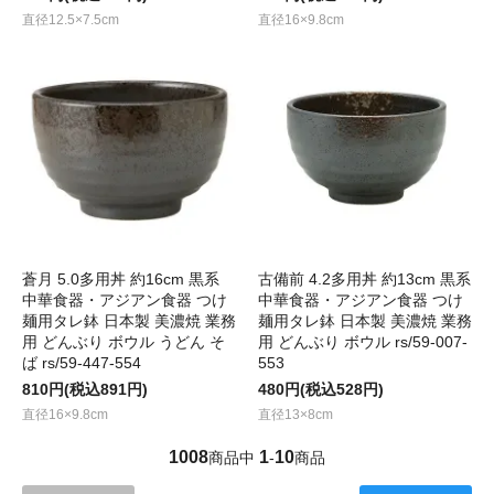
直径12.5×7.5cm
直径16×9.8cm
蒼月 5.0多用丼 約16cm 黒系
古備前 4.2多用丼 約13cm 黒系
中華食器・アジアン食器 つけ
中華食器・アジアン食器 つけ
麺用タレ鉢 日本製 美濃焼 業務
麺用タレ鉢 日本製 美濃焼 業務
用 どんぶり ボウル うどん そ
用 どんぶり ボウル rs/59-007-
ば rs/59-447-554
553
810円(税込891円)
480円(税込528円)
直径16×9.8cm
直径13×8cm
1008
1
10
商品中
-
商品