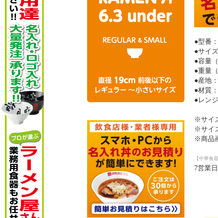
●型番：5
●サイズ
●容量（
●重量（
●産地
●材質
●レン
※サイ
※サイ
※商品
【中華食器
7営業