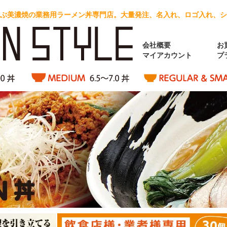
が選ぶ美濃焼の業務用ラーメン丼専門店。大量発注、名入れ、ロゴ入れ、シ
会社概要
お
マイアカウント
プ