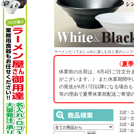
ラーメンだっておしゃれに楽しむ白と黒のシンプ
〈夏季
休業前の出荷は、8月4日ご注文分
がございます。） また休業期間中
の発送が8月17日以降になる場合
等の理由で夏季休業前配送ご希望
TOP
>
TOP
>
TOP
>
TOP
>