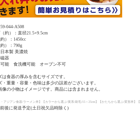
9-044-A508
（約）：直径21.5×9.5cm
約）：1450cc
約）：790g
：日本製 美濃焼
：磁器
ジ可能 食洗機可能 オーブン不可
ズは食器の厚みを含むサイズです。
ズ・重量・容量・色味は多少の誤差がございます。
画像の小物はイメージです。商品には含まれません。
・アジアン食器/ラーメン丼】【カラーから選ぶ/黄系/刷毛/15～25cm】【かたちから選ぶ/変形丼】【サイズ
日前後に発送予定(土日祝欠品時除く)