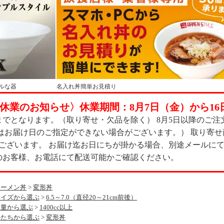
ルな器
名入れ丼簡単お見積り
休業のお知らせ〉休業期間：8月7日（金）から16
までとなります。（取り寄せ・欠品を除く） 8月5日以降のご注
はお届け日のご指定ができない場合がございます。） 取り寄せ
もございます。 お届け迄お日にちが掛かる場合、別途メールに
のお客様、お電話にて配送可能かご確認ください。
ラーメン丼
>
変形丼
サイズから選ぶ
>
6.5～7.0（直径20～21cm前後）
容量から選ぶ
>
1400cc以上
かたちから選ぶ
>
変形丼