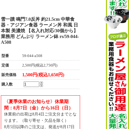
雪一蹟 鳴門7.0反丼 約21.5cm 中華食
器・アジアン食器 ラーメン丼 和風 日
本製 美濃焼 【名入れ対応/30個から】
業務用 どんぶり ラーメン鉢 rs/59-044-
A508
型番
59-044-a508
定価
2,500円(税込2,750円)
1,500円(税込1,650円)
販売価格
購入数
〈夏季休業のお知らせ〉休業期
間：8月7日（金）から16日（日）
休業前の出荷は8月4日ご注文分までとな
ります。（取り寄せ・欠品を除く）
8月5日以降のご注文は、発送が8月17日